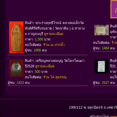
สินค้า: พระร่วงฤทธิโรจน์ หลวงพ่อเล็กวัด
สินค
สันติคีรีศรีบรมธาตุ ( วัดเขาดิน ) อ.ท่าม่วง
อุทั
จ.กาญจนบุรี
ดูรายละเอียด
ราค
ราคา:
1,500
บาท
สนใจติดต่อ:
ร้า
สนใจติดต่อ:
ร้าน เอ ปากน้ำ
ผู้ชม:
1484
คน
ผู้ชม:
1806
คน
สินค้า: เหรียญหลวงพ่อบุญ วัดโคกโคเฒ่า
สินค
ปี2528
ดูรายละเอียด
ปี31
ราคา:
500
บาท
ราค
สนใจติดต่อ:
ร้าน โส สุพรรณ
สนใจ
ผู้ชม:
1422
คน
ผู้ชม:
2527
คน
199/112 ซ.จตุรมิตร9 ถ.เทพา
สนับสนุนโดย
www