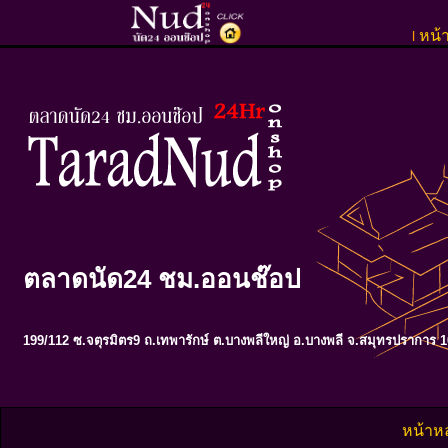
หน้
l
ตลาดนัด24 ชม.ออนช๊อป
199/112 ซ.จตุรมิตร9 ถ.เทพารักษ์ ต.บางพลีใหญ่ อ.บางพลี จ.สมุทรปราการ 
หน้าห