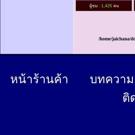
ผู้ชม :
1,425
คน
/home/jaichana/d
หน้าร้านค้า
บทควา
ติ