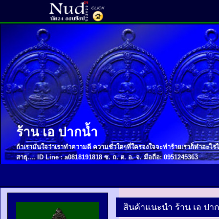
ร้าน เอ ปากน้ำ
ถ้าเรามั่นใจว่าเราทำความดี ความชั่วใดๆที่ใครจงใจจะทำร้ายเราก็ทำอะไรไม
สาธุ.... ID Line : a0818191818 ซ. ถ. ต. อ. จ. มือถือ: 0951245363
สินค้าแนะนำ ร้าน เอ ปาก