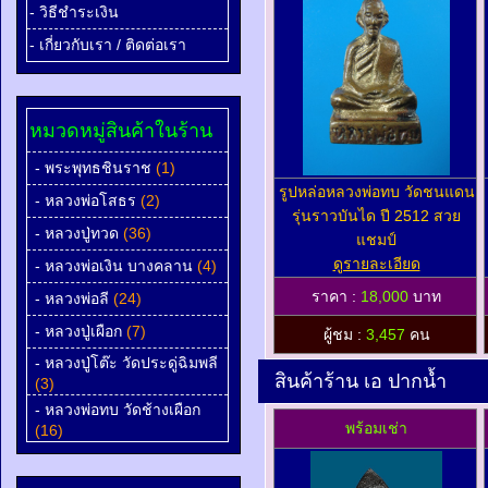
- วิธีชำระเงิน
- เกี่ยวกับเรา / ติดต่อเรา
หมวดหมู่สินค้าในร้าน
- พระพุทธชินราช
(1)
รูปหล่อหลวงพ่อทบ วัดชนแดน
- หลวงพ่อโสธร
(2)
รุ่นราวบันได ปี 2512 สวย
- หลวงปู่ทวด
(36)
แชมป์
ดูรายละเอียด
- หลวงพ่อเงิน บางคลาน
(4)
ราคา :
18,000
บาท
- หลวงพ่อลี
(24)
- หลวงปู่เผือก
(7)
ผู้ชม :
3,457
คน
- หลวงปู่โต๊ะ วัดประดู่ฉิมพลี
สินค้าร้าน เอ ปากน้ำ
(3)
- หลวงพ่อทบ วัดช้างเผือก
พร้อมเช่า
(16)