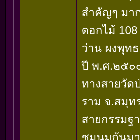
สำคัญๆ มาก
ดอกไม้ 108
ว่าน ผงพุท
ปี พ.ศ.๒๕๐
ทางสายวัดป่
ราม จ.สมุทร
สายกรรมฐาน
ชุมนุมกันม