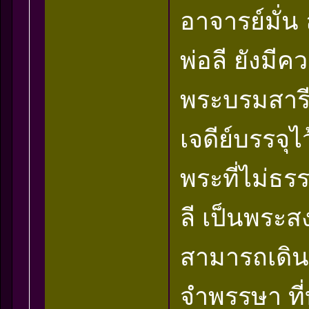
อาจารย์มั่น
พ่อลี ยังม
พระบรมสารีร
เจดีย์บรรจุไ
พระที่ไม่ธร
ลี เป็นพระสง
สามารถเดิน
จำพรรษา ที