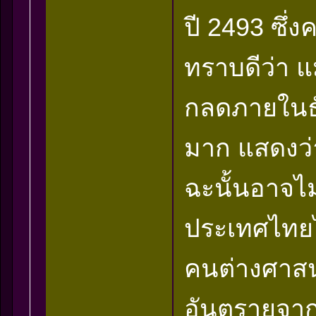
ปี 2493 ซึ่
ทราบดีว่า แ
กลดภายในธัม
มาก แสดงว่า
ฉะนั้นอาจไ
ประเทศไทยไ
คนต่างศาสน
อันตรายจากสิ่