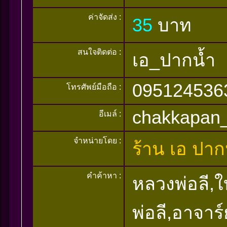
ค่าจัดส่ง :
35
บาท
สนใจติดต่อ :
เอ_ปากน้ำ
095124536
โทรศัพย์มือถือ :
chakkapan
อีเมล์ :
จำหน่ายโดย :
ร้าน เอ ปาก
คำค้าหา :
หลวงพ่อลี,ใบ
พ่อลี,อาจาร์