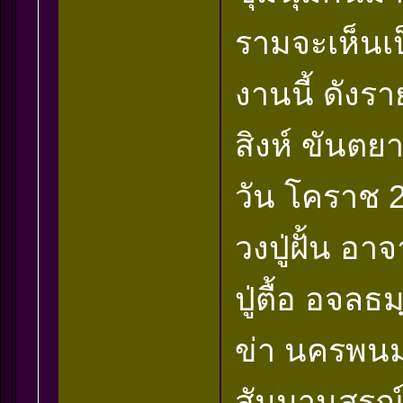
รามจะเห็น
งานนี้ ดังร
สิงห์ ขันตย
วัน โคราช 
วงปู่ฝั้น อ
ปู่ตื้อ อจลธ
ข่า นครพนม
สัมมานุสรณ์