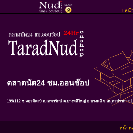
หน้
l
ตลาดนัด24 ชม.ออนช๊อป
199/112 ซ.จตุรมิตร9 ถ.เทพารักษ์ ต.บางพลีใหญ่ อ.บางพลี จ.สมุทรปราการ 
หน้าห