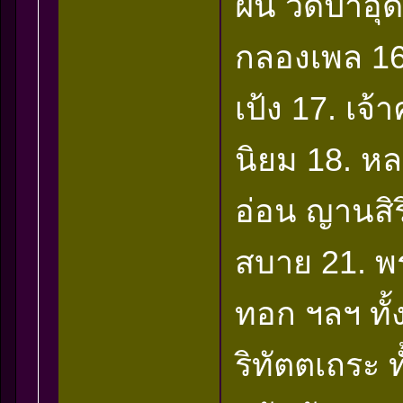
ฝั้น วัดป่าอ
กลองเพล 16.
เป้ง 17. เจ
นิยม 18. หลว
อ่อน ญานสิร
สบาย 21. พ
ทอก ฯลฯ ทั้ง
ริทัตตเถระ ท