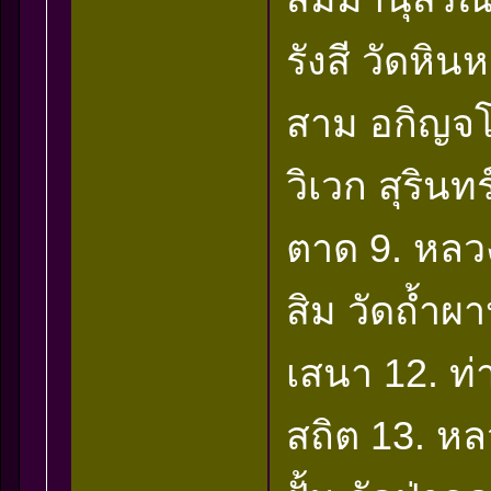
รังสี วัดหิ
สาม อกิญจโ
วิเวก สุริน
ตาด 9. หลวงป
สิม วัดถ้ำผ
เสนา 12. ท่
สถิต 13. หลวง