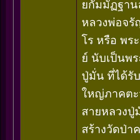
ยกัมมัฏฐาน
หลวงพ่อจรัญ
โร หรือ พระ
ย์ นับเป็น
ปู่มั่น ที่ไ
ใหญ่ภาคตะว
สายหลวงปู่มั
สร้างวัดป่าค