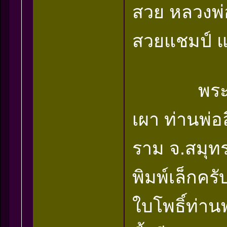
สวย หลวงพ่
สวยแชมป์ แท
พระโพธิจั
เผา ท่านพ่อ
ราม จ.สมุท
พิมพ์เล็กคร
ใบโพธิ์ท่าน