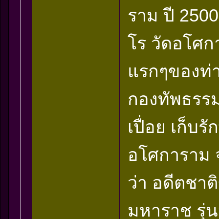
ราม ปี 2500
โร วัดอโศกา
แรกๆของท่าน
กองทัพธรรม
เปื่อย เก็บ
อโศการาม จ.
ว่า อดีตชา
มหาราช รุ่น