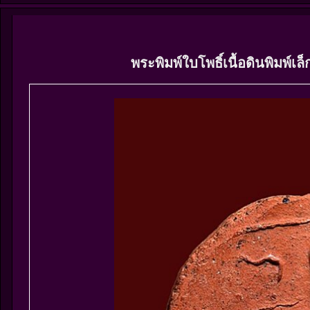
พระพิมพ์ใบโพธิ์เนื้อดินพิมพ