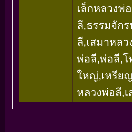
เล็กหลวงพ่
ลี,ธรรมจัก
ลี,เสมาหลวง
พ่อลี,พ่อลี,
ใหญ่,เหรียญ
หลวงพ่อลี,เ