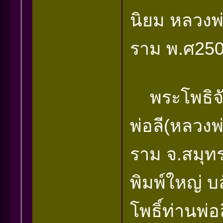
นิยม หลวงพ่
ราม พ.ศ250
พระโพธิจักร
พ่อลี(หลวงพ
ราม จ.สมุท
พิมพ์ใหญ่ บ
โพธิ์ท่านพ่