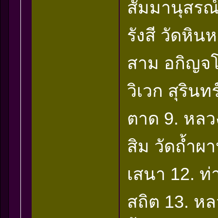
สัมมานุสรณ์
รังสี วัดหิ
สาม อกิญจโ
วิเวก สุริน
ตาด 9. หลวงป
สิม วัดถ้ำผ
เสนา 12. ท่
สถิต 13. หลวง