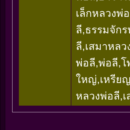
เล็กหลวงพ่
ลี,ธรรมจัก
ลี,เสมาหลวง
พ่อลี,พ่อลี,
ใหญ่,เหรียญ
หลวงพ่อลี,เ