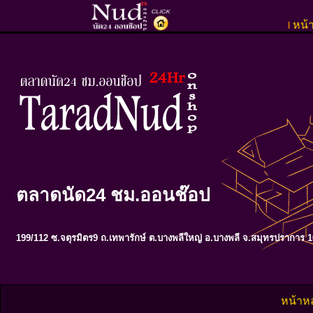
หน้
l
ตลาดนัด24 ชม.ออนช๊อป
199/112 ซ.จตุรมิตร9 ถ.เทพารักษ์ ต.บางพลีใหญ่ อ.บางพลี จ.สมุทรปราการ 
หน้าห