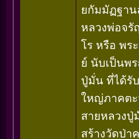
ยกัมมัฏฐาน
หลวงพ่อจรัญ
โร หรือ พระ
ย์ นับเป็น
ปู่มั่น ที่ไ
ใหญ่ภาคตะว
สายหลวงปู่มั
สร้างวัดป่าค