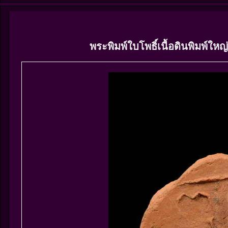
พระพิมพ์ใบโพธิ์เนื้อดินพิมพ์ใ