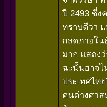
ปี 2493 ซึ่
ทราบดีว่า แ
กลดภายในธัม
มาก แสดงว่า
ฉะนั้นอาจไ
ประเทศไทยไ
คนต่างศาสน