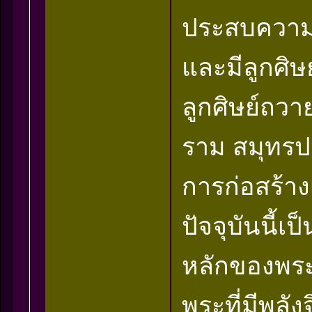
ประสบความ
และมีลูกศิษ
ลูกศิษย์ถวา
ราม สมุทรปร
การก่อสร้าง
ปัจจุบันนี้เป
หลักของพระ
พระที่มีพลั