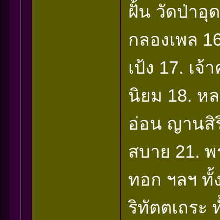
ฝั้น วัดป่าอ
กลองเพล 16.
เป้ง 17. เจ
นิยม 18. หลว
อ่อน ญานสิร
สบาย 21. พ
ทอก ฯลฯ ทั้ง
ริทัตตเถระ ท