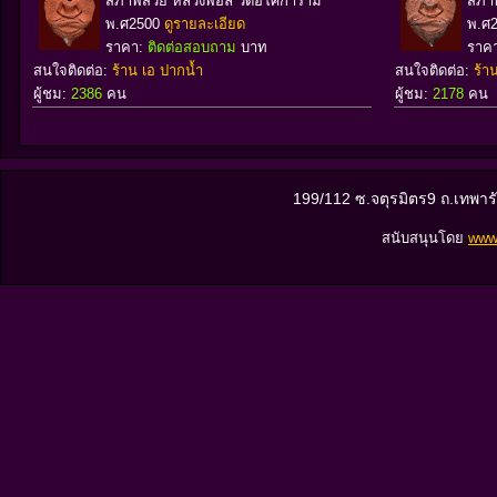
สภาพสวย หลวงพ่อลี วัดอโศการาม
สภา
พ.ศ2500
ดูรายละเอียด
พ.ศ
ราคา:
ติดต่อสอบถาม
บาท
ราค
สนใจติดต่อ:
ร้าน เอ ปากน้ำ
สนใจติดต่อ:
ร้า
ผู้ชม:
2386
คน
ผู้ชม:
2178
คน
199/112 ซ.จตุรมิตร9 ถ.เทพา
สนับสนุนโดย
www