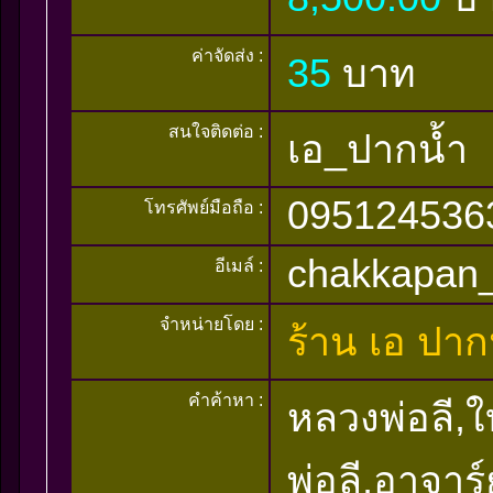
ค่าจัดส่ง :
35
บาท
สนใจติดต่อ :
เอ_ปากน้ำ
095124536
โทรศัพย์มือถือ :
chakkapan
อีเมล์ :
จำหน่ายโดย :
ร้าน เอ ปาก
คำค้าหา :
หลวงพ่อลี,ใบ
พ่อลี,อาจาร์