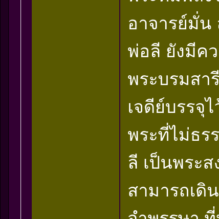
อาจารย์มั่น
พ่อลี ยังม
พระบรมสารีร
เจดีย์บรรจุไ
พระที่ไม่ธร
ลี เป็นพระสง
สามารถเดิน
จำพรรษา ที