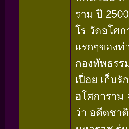
ราม ปี 2500
โร วัดอโศกา
แรกๆของท่าน
กองทัพธรรม
เปื่อย เก็บ
อโศการาม จ.
ว่า อดีตชา
มหาราช รุ่น