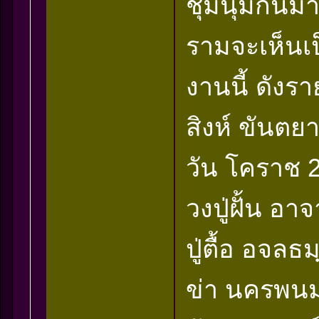
ชุมนุมกันม
รามจะเห็น
งานนี้ ดังร
สิงห์ ขันตย
วัน โคราช 
วงปู่ฝั้น อ
ปู่ตื้อ อจลธ
ข่า นครพนม