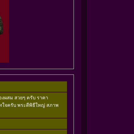
อทองผสม สวยๆ ครับ ราคา
ทใจครับ พระดีพิธีใหญ่ สภาพ