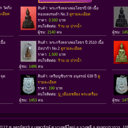
 วัดกิ่ง
สินค้า: พระกริ่งหลวงพ่อโสธรปี 08 เนื้อ
ะเอียด
ทองแดงรมดำ No.3
ดูรายละเอียด
ราคา:
3,500
บาท
สนใจติดต่อ:
ร้าน เอ ปากน้ำ
ผู้ชม:
2140
คน
ผู้ชม:
14
นื้อ
สินค้า: พระกริ่งหลวงพ่อโสธร ปี 2510 เนื้อ
อัลปาก้า No.2
ดูรายละเอียด
ราคา:
1,500
บาท
สนใจติดต่อ:
ร้าน เอ ปากน้ำ
ผู้ชม:
1486
คน
จุด
สินค้า: เหรียญชินราช อนุสรณ์ 639 ปี
ดู
รายละเอียด
ราคา:
199
บาท
สนใจติดต่อ:
ปู_เมืองเชลียง พระเครื่อง
ผู้ชม:
1453
คน
ผู้ชม:
14
/112 ซ.จตุรมิตร9 ถ.เทพารักษ์ ต.บางพลีใหญ่ อ.บางพลี จ.สมุทรปราการ 1