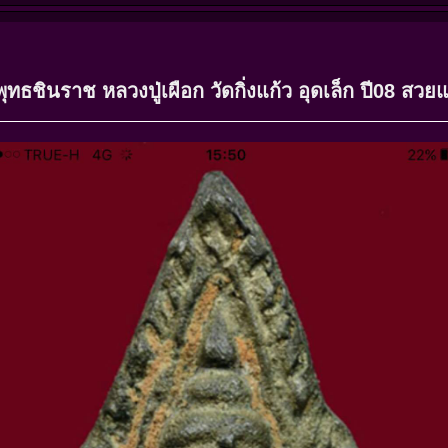
ุทธชินราช หลวงปู่เผือก วัดกิ่งแก้ว อุดเล็ก ปี08 สวย