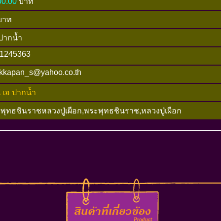
00.00
บาท
บาท
ปากน้ำ
1245363
kkapan_s@yahoo.co.th
น เอ ปากน้ำ
พุทธชินราชหลวงปู่เผือก,พระพุทธชินราช,หลวงปู่เผือก