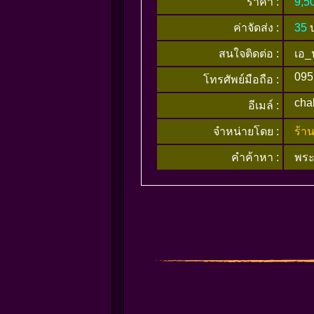
ราคา :
9,5
ค่าจัดส่ง :
35
สนใจติดต่อ :
เอ_
095
โทรศัพย์มือถือ :
cha
อีเมล์ :
จำหน่ายโดย :
ร้า
คำค้าหา :
พระ