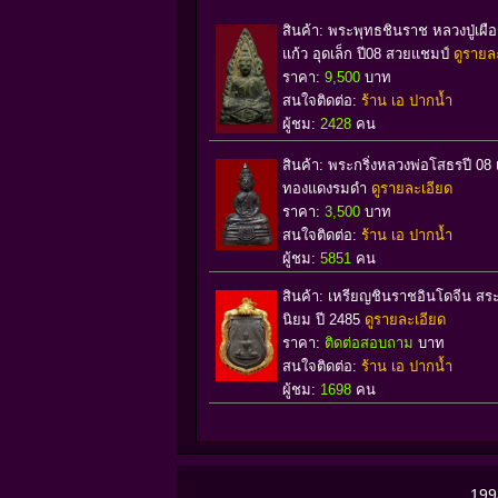
สินค้า: พระพุทธชินราช หลวงปู่เผือก
แก้ว อุดเล็ก ปี08 สวยแชมป์
ดูรายล
ราคา:
9,500
บาท
สนใจติดต่อ:
ร้าน เอ ปากน้ำ
ผู้ชม:
2428
คน
สินค้า: พระกริ่งหลวงพ่อโสธรปี 08 เ
ทองแดงรมดำ
ดูรายละเอียด
ราคา:
3,500
บาท
สนใจติดต่อ:
ร้าน เอ ปากน้ำ
ผู้ชม:
5851
คน
สินค้า: เหรียญชินราชอินโดจีน สระ
นิยม ปี 2485
ดูรายละเอียด
ราคา:
ติดต่อสอบถาม
บาท
สนใจติดต่อ:
ร้าน เอ ปากน้ำ
ผู้ชม:
1698
คน
199