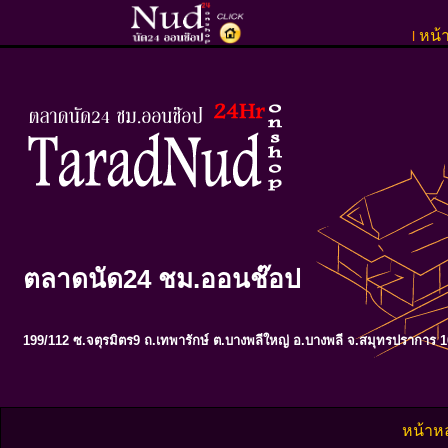
หน้
l
ตลาดนัด24 ชม.ออนช๊อป
199/112 ซ.จตุรมิตร9 ถ.เทพารักษ์ ต.บางพลีใหญ่ อ.บางพลี จ.สมุทรปราการ 
หน้าห