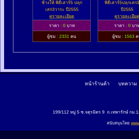
ช้างให้ พิธีเสาร์5 ปลุก
พิธีเสาร์5ปลุกเส
เสก3วาระ ปี2555
ปี2555
ดูรายละเอียด
ดูรายละเอีย
ราคา :
0
บาท
ราคา :
0
บา
ผู้ชม :
2331
คน
ผู้ชม :
1563
ค
หน้าร้านค้า
บทความ
199/112 หมู่ 5 ซ.จตุรมิตร 9 ถ.เทพารักษ์ ก
สนับสนุนโดย
www