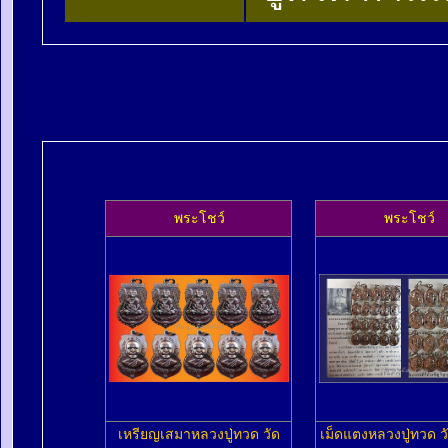
พระโชว์
พระโชว์
เหรียญเสมาหลวงปู่ทวด วัด
เม็ดแตงหลวงปู่ทวด วั