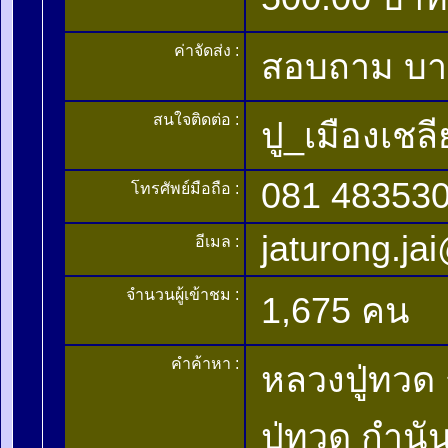
ค่าจัดส่ง :
สอบถาม บ
สนใจติดต่อ :
ปู_เมืองเชลี
081 48353
โทรศัพย์มือถือ :
jaturong.j
อีเมล :
จำนวนผู้เข้าชม :
1,675 คน
คำค้าหา :
หลวงปู่ทวด 
ปู่ทวด กำนั