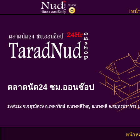
หน้
l
ตลาดนัด24 ชม.ออนช๊อป
199/112 ซ.จตุรมิตร9 ถ.เทพารักษ์ ต.บางพลีใหญ่ อ.บางพลี จ.สมุทรปราการ 
หน้าห