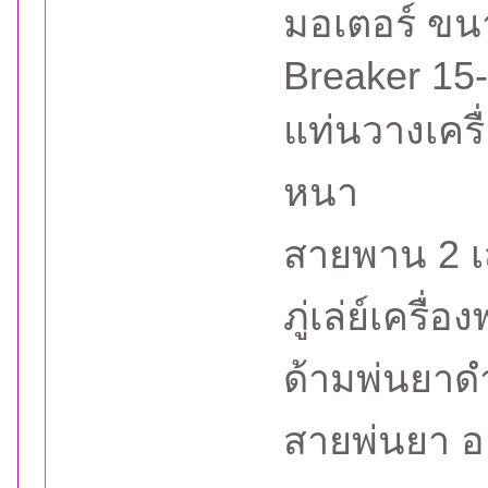
มอเตอร์ ขน
Breaker 15
แท่นวางเคร
หนา
สายพาน 2 เ
ภู่เล่ย์เคร
ด้ามพ่นยาด
สายพ่นยา อย