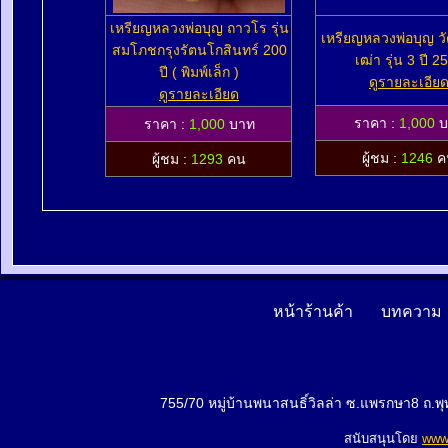
เหรียญหลวงพ่อบุญ ถาวโร รุ่น
เหรียญหลวงพ่อบุญ ว
สมโภชกรุงรัตนโกสินทร์ 200
เฒ่า รุ่น 3 ปี 2
ปี ( พิมพ์เล็ก )
ดูรายละเอีย
ดูรายละเอียด
ราคา :
1,000
บ
ราคา :
1,000
บาท
ผู้ชม :
1246
ค
ผู้ชม :
1293
คน
หน้าร้านค้า
บทความ
755/70 หมู่บ้านพนาสนธิ์วิลล่า ซ.แพรกษา8 ถ.
สนับสนุนโดย
www