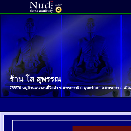
ร้าน โส สุพรรณ
755/70 หมู่บ้านพนาสนธิ์วิลล่า ซ.แพรกษา8 ถ.พุทธรักษา ต.แพรกษา อ.เมือ