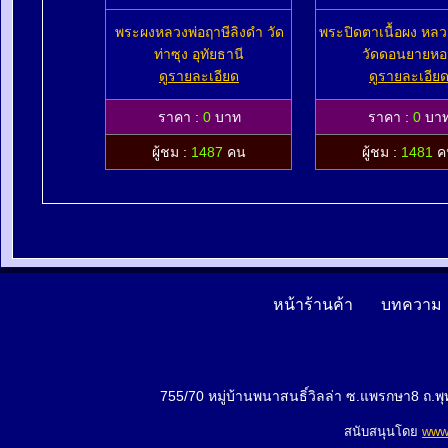
พระผงหลวงพ่อฤาษีลิงดำ วัด
พระปิดตาเนื้อผง หลว
ท่าซุง อุทัยธานี
วัดดอนยายห
ดูรายละเอียด
ดูรายละเอีย
ราคา :
0
บาท
ราคา :
0
บา
ผู้ชม :
1487
คน
ผู้ชม :
1481
ค
หน้าร้านค้า
บทความ
755/70 หมู่บ้านพนาสนธิ์วิลล่า ซ.แพรกษา8 ถ.
สนับสนุนโดย
www