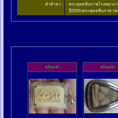
คำค้าหา :
พระพุทธชินราชโรงพยาบาล
ปี2500,พระพุทธชินราช รพ
พร้อมเช่า
พร้อมเช่า