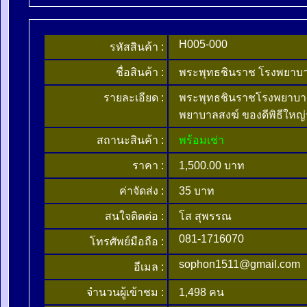
H005-000
รหัสสินค้า :
ชื่อสินค้า :
พระพุทธชินราช โรงพยาบา
รายละเอียด :
พระพุทธชินราชโรงพยาบาล
พยาบาลสงฆ์ ของดีพิธีใหญ
สถานะสินค้า :
พร้อมเช่า
ราคา :
1,500.00 บาท
ค่าจัดส่ง :
35 บาท
สนใจติดต่อ :
โส สุพรรณ
081-1716070
โทรศัพย์มือถือ :
sophon1511@gmail.com
อีเมล :
จำนวนผู้เข้าชม :
1,498 คน