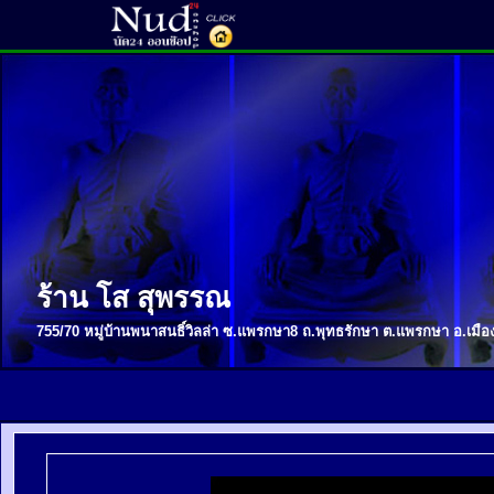
ร้าน โส สุพรรณ
755/70 หมู่บ้านพนาสนธิ์วิลล่า ซ.แพรกษา8 ถ.พุทธรักษา ต.แพรกษา อ.เมือ