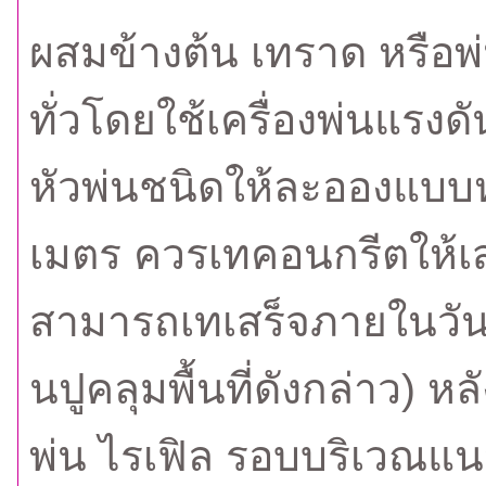
ผสมข้างต้น เทราด หรือพ
ทั่วโดยใช้เครื่องพ่นแรงดั
หัวพ่นชนิดให้ละอองแบบห
เมตร ควรเทคอนกรีตให้เส
สามารถเทเสร็จภายในวันเด
นปูคลุมพื้นที่ดังกล่าว) ห
พ่น ไรเฟิล รอบบริเวณแน